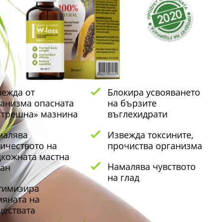
ежда от
Блокира усвояването
анизма опасната
на бързите
ътрешна» мазнина
въглехидрати
малява
Извежда токсините,
ичеството на
прочиства организма
кожната мастна
Намалява чувството
кан
на глад
тимизира
яната на
ествата