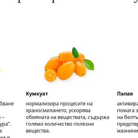
Кумкуат
Папая
абване
нормализира процесите на
активир
храносмилането, ускорява
помага 
 –
обмяната на веществата, съдържа
на белт
ура”.
голямо количество полезни
предотв
а
вещества.
мазнини
ни и