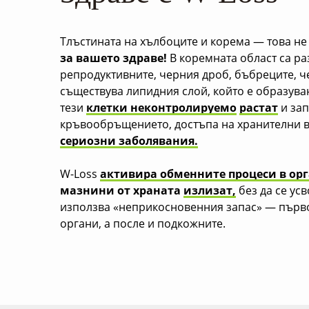
Тлъстината на хълбоците и корема — това не
за вашето здраве!
В коремната област са р
репродуктивните, черния дроб, бъбреците, чер
съществува липидния слой, който е образува
тези
клетки неконтролируемо
растат
и зап
кръвообръщението, достъпа на хранителни ве
сериозни заболявания.
W-Loss
активира обменните
процеси в ор
мазнини от храната
излизат,
без да се ус
използва «неприкосновенния запас» — пър
органи, а после и подкожните.