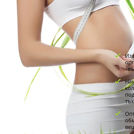
Изв
орг
«в
На
кол
под
тъ
Оп
обм
вещ