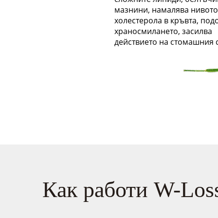
мазнини, намалява нивото
холестерола в кръвта, под
храносмилането, засилва
действието на стомашния с
Как работи W-Los