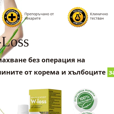
Препоръчано от
Клинично
лекарите
тестван
Loss
ахване без операция на
ините от корема и хълбоците
з