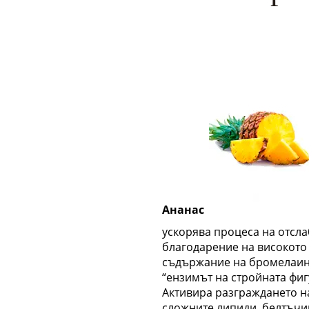
Ананас
ускорява процеса на отсл
благодарение на високото
съдържание на бромелаин
“ензимът на стройната фиг
Активира разграждането н
сложните липиди, белтъчи