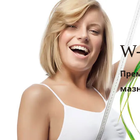
W-
Прем
мазн