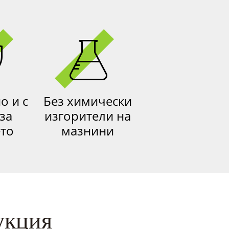
о и с
Без химически
за
изгорители на
ето
мазнини
укция