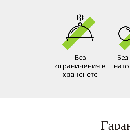
Без
Без
ограничения в
нато
храненето
Гара