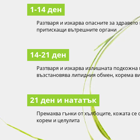
1-14 ден
Разтваря и изкарва опасните за здравет
притискащи вътрешните органи
14-21 ден
Разтваря и изкарва излишната подкожна 
възстановява липидния обмен, корема в
21 ден и нататък
Премахва гънки от хълбоците, кожата се с
корем и целулита