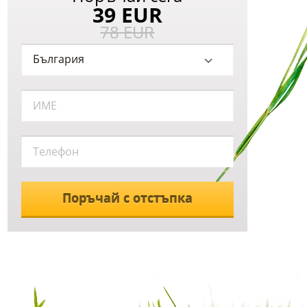
39
EUR
78
EUR
Поръчай с отстъпка