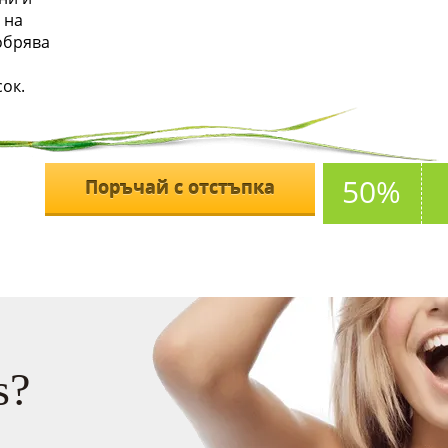
 на
обрява
ок.
50%
Поръчай с отстъпка
s?