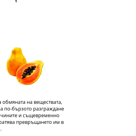
а обмяната на веществата,
за по-бързото разграждане
ъчините и същевременно
ратява превръщането им в
.