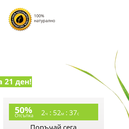
100%
натурално
а 21 ден!
50%
2
:
52
:
35
ч
м
с
Отсъпка
Поръчай сега