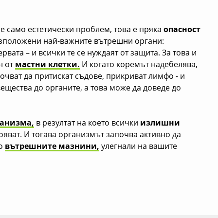
 е само естетически проблем, това е пряка
опасност
азположени най-важните вътрешни органи:
вата – и всички те се нуждаят от защита. За това и
н от
мастни клетки.
И когато коремът надебелява,
очват да притискат съдове, прикриват лимфо - и
щества до органите, а това може да доведе до
ганизма,
в резултат на което всички
излишни
вояват. И тогава организмът започва активно да
во
вътрешните мазнини,
улегнали на вашите