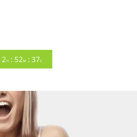
2
:
52
:
35
ч
м
с