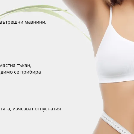
о вътрешни мазнини,
мастна тъкан,
идимо се прибира
тяга, изчезват отпуснатия