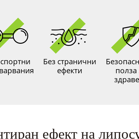
 спортни
Без странични
Безопасн
варвания
ефекти
полза 
здрав
нтиран ефект на липос