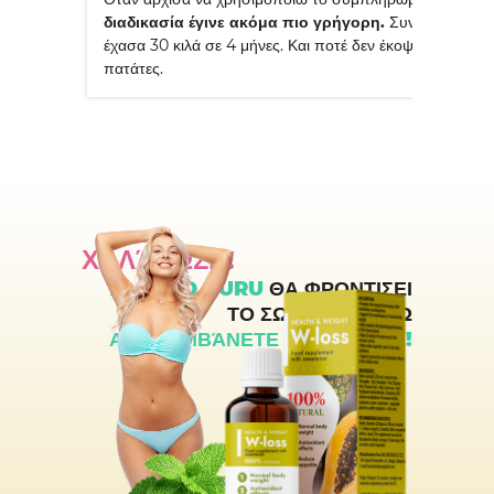
διαδικασία έγινε ακόμα πιο γρήγορη.
Συνολικά,
έχασα 30 κιλά σε 4 μήνες. Και ποτέ δεν έκοψα τις
πατάτες.
ΧΑΛΆΡΩΣΕ!
ΤΟ KETO GURU
ΘΑ ΦΡΟΝΤΙΣΕΙ
ΤΟ ΣΩΜΑ ΣΑΣ ΕΝΏ
ΑΠΟΛΑΜΒΆΝΕΤΕ ΤΗ ΖΩΉ ΣΑΣ!