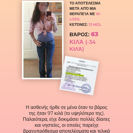
ΤΟ ΑΠΟΤΈΛΕΣΜΑ
ΜΕΤΆ ΑΠΌ ΜΙΑ
ΘΕΡΑΠΕΊΑ ΜΕ
W-
LOSS:
ΚΕΤΌΝΕΣ:
13 MOL
63
ΒΆΡΟΣ:
ΚΙΛΆ
(-34
ΚΙΛΆ)
Η ασθενής ήρθε σε μένα όταν το βάρος
της ήταν 97 κιλά (το υψηλότερο της).
Παλαιότερα, είχε δοκιμάσει πολλές δίαιτες
και νηστείες, οι οποίες παρείχε
βραχυπρόθεσμα αποτελέσματα και τελικά