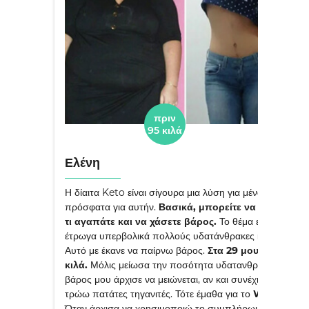
πριν
μετά
95 κιλά
64 κιλά
Ελένη
Η δίαιτα Keto είναι σίγουρα μια λύση για μένα. Έμαθα
πρόσφατα για αυτήν.
Βασικά, μπορείτε να τρώτε ό,
τι αγαπάτε και να χάσετε βάρος.
Το θέμα είναι ότι
έτρωγα υπερβολικά πολλούς υδατάνθρακες και λίπη.
Αυτό με έκανε να παίρνω βάρος.
Στα 29 μου ζύγιζα 95
κιλά.
Μόλις μείωσα την ποσότητα υδατανθράκων, το
βάρος μου άρχισε να μειώνεται, αν και συνέχισα να
τρώω πατάτες τηγανιτές. Τότε έμαθα για το
W-loss.
Όταν άρχισα να χρησιμοποιώ το συμπλήρωμα,
η