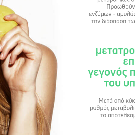
Προωθούν 
ενζύμων - αμυλάσ
την διάσπαση τω
μετατρο
επ
γεγονός π
του υ
Μετά από κύκ
ρυθμός μεταβολισ
το αποτέλεσμ