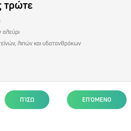
ς τρώτε
α
ν αλεύρι
εϊνών, λιπών και υδατανθράκων
ΠΊΣΩ
ΕΠΌΜΕΝΟ