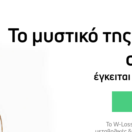
Το μυστικό τη
έγκειτα
Το W-Loss
μεταβολικές δ