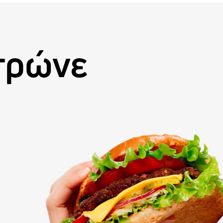
 τρώνε