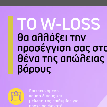
ΤΟ W-LOSS
θα αλλάξει την
προσέγγιση σας στ
θένα της απώλειας
βάρους
Επιταχυνόμενη
καύση λίπους και
μείωση της επιθυμίας για
πρόχειρο φαγητό