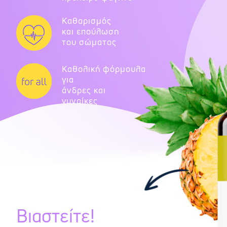
Καθαρισμός
και επούλωση
του σώματος
Καθολική φόρμουλα
για
άνδρες και
γυναίκες
Βιαστείτε!