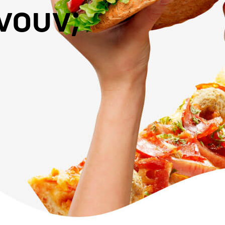
ίνουν;