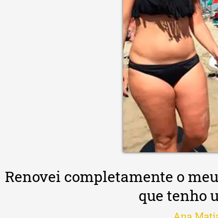
ovei completamente o meu guard
que tenho um n
Ana Matias
30 an