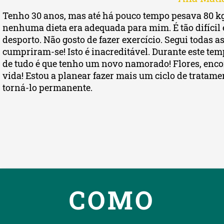
0 anos, mas até há pouco tempo pesava 80 kg. També
 dieta era adequada para mim. É tão difícil encontrar
o. Não gosto de fazer exercício. Segui todas as instr
am-se! Isto é inacreditável. Durante este tempo, re
 é que tenho um novo namorado! Flores, encontros, c
stou a planear fazer mais um ciclo de tratamento. E de
o permanente.
COMO