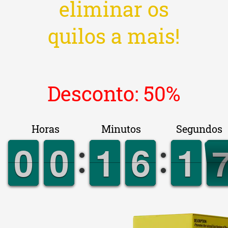
eliminar os
quilos a mais!
Desconto: 50%
Horas
Minutos
Segundos
9
9
0
0
9
9
0
0
0
0
1
1
0
0
6
6
2
1
1