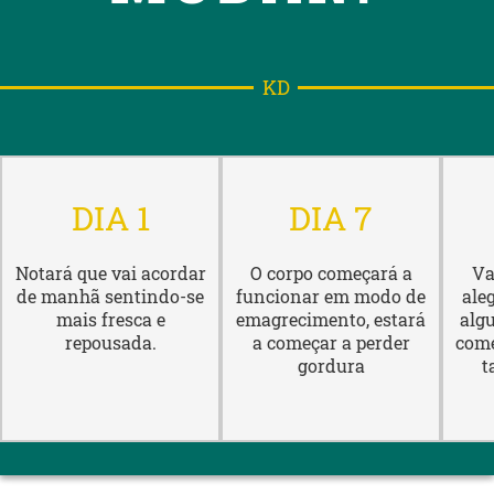
KD
DIA 1
DIA 7
Notará que vai acordar
O corpo começará a
Va
de manhã sentindo-se
funcionar em modo de
aleg
mais fresca e
emagrecimento, estará
alg
repousada.
a começar a perder
come
gordura
t