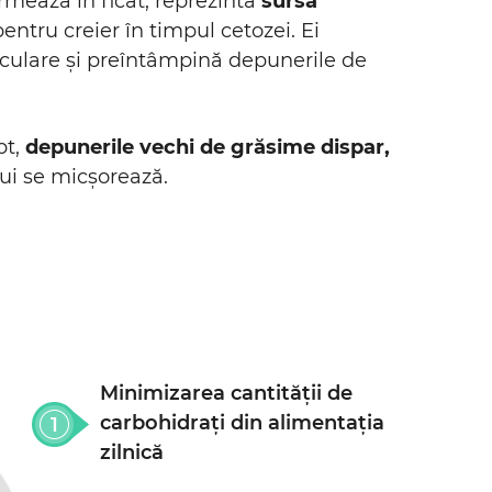
ormează în ficat, reprezintă
sursa
pentru creier în timpul cetozei. Ei
culare și preîntâmpină depunerile de
pt,
depunerile vechi de grăsime dispar,
ui se micșorează.
Minimizarea cantității de
carbohidrați din alimentația
zilnică