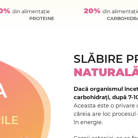
0%
20%
din alimentație
din alimentați
PROTEINE
CARBOHIDR
SLĂBIRE P
NATURAL
A
Dacă organismul încet
carbohidrați, după 7-10
Aceasta este o privare d
căreia are loc procesu
ILE
în energie.