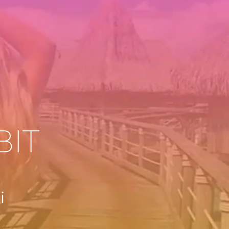
BIT
i