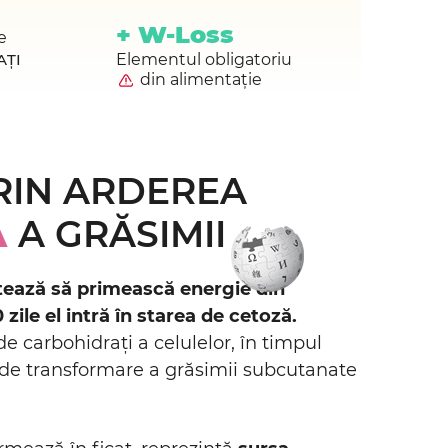
+ W-Loss
e
AȚI
Elementul obligatoriu
din alimentație
RIN ARDEREA
Ă
A GRĂSIMII
ează să primească energie din
 zile el intră în starea de cetoză.
e carbohidrați a celulelor, în timpul
l de transformare a grăsimii subcutanate