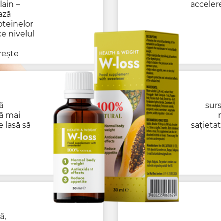
ain –
acceler
ază
oteinelor
e nivelul
rește
ă
sur
ă mai
e lasă să
sațieta
ă,