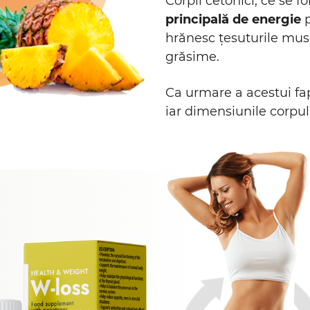
Corpii cetonici, ce se f
principală de energie
hrănesc țesuturile mus
grăsime.
Ca urmare a acestui fa
iar dimensiunile corpul