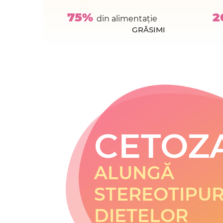
75%
2
din alimentație
GRĂSIMI
CETOZ
ALUNGĂ
STEREOTIPUR
DIETELOR