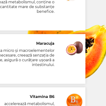
ează metabolismul, conține o
cantitate mare de substanțe
benefice.
Maracuja
sa micro și macroelementelor
necesare, creează senzația de
te, asigură o curățare ușoară a
intestinului.
Vitamina B6
accelerează metabolismul,