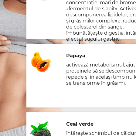
concentrației mari de bromel
«fermentul de slăbit». Active
descompunerea lipidelor, pr
și grăsimilor complexe, reduc
de colesterol din sânge,
îmbunătățește digestia, întă
efectul sucului gastric.
Papaya
activează metabolismul, ajut
proteinele să se descompun
repede și în același timp nu l
se transforme în grăsimi.
Ceai verde
întărește schimbul de căldur