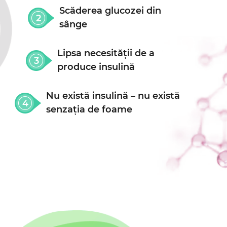
Scăderea glucozei din
sânge
Lipsa necesității de a
produce insulină
Nu există insulină –
nu există
senzația de foame