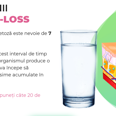
II
-LOSS
cetoză este nevoie de
7
cest interval de timp
 organismul produce o
 va începe să
răsime acumulate în
 puneți câte 20 de